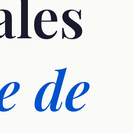
ales
e de