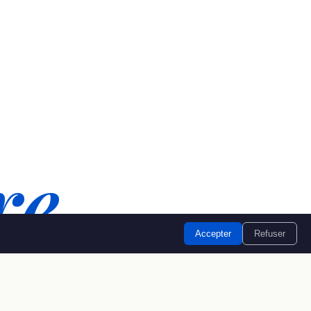
re
Accepter
Refuser