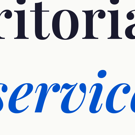
ritori
servic