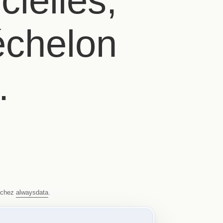
cielles,
échelon
.
s chez
alwaysdata
.