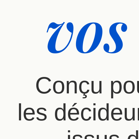
vos
Conçu pou
les décideur