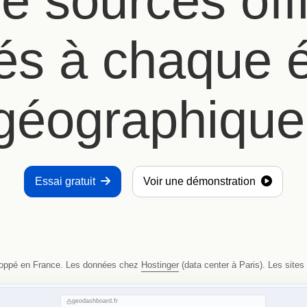
e sources offi
és à chaque 
géographique
Essai gratuit
Voir une démonstration
loppé en France. Les données chez
Hostinger
(data center à Paris). Les site
geodashboard.fr