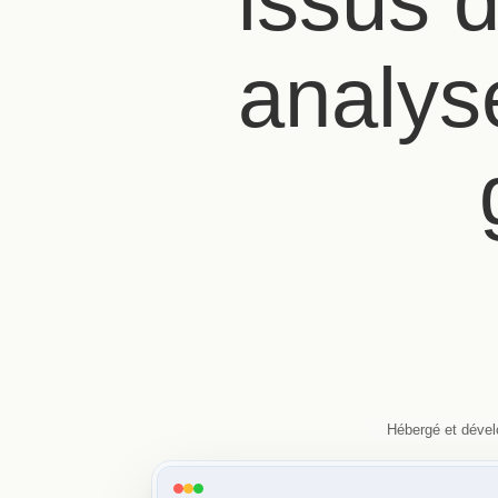
issus d
analys
Hébergé et déve