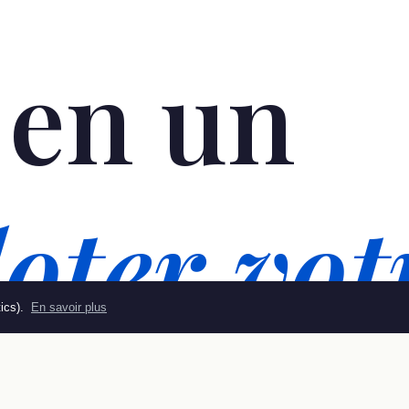
 en un
oter vot
tics).
En savoir plus