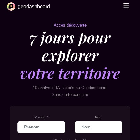
geodashboard
Accès découverte
7 jours pour
explorer
votre territoire
10 analyses IA · accès au Geodashboard
Sans carte bancaire
Prénom *
Nom