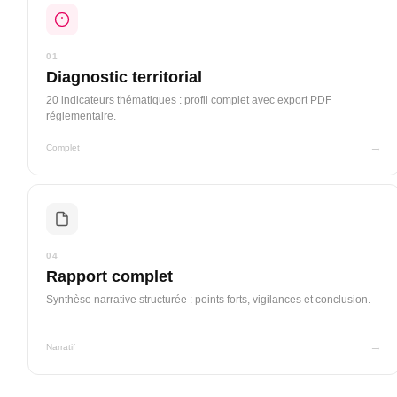
01
Diagnostic territorial
20 indicateurs thématiques : profil complet avec export PDF
réglementaire.
→
Complet
04
Rapport complet
Synthèse narrative structurée : points forts, vigilances et conclusion.
→
Narratif