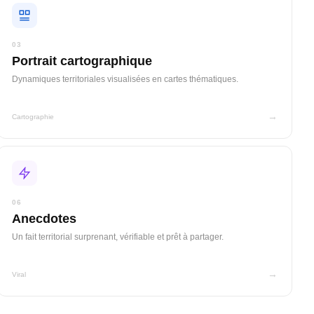
03
Portrait cartographique
Dynamiques territoriales visualisées en cartes thématiques.
→
Cartographie
06
Anecdotes
Un fait territorial surprenant, vérifiable et prêt à partager.
→
Viral