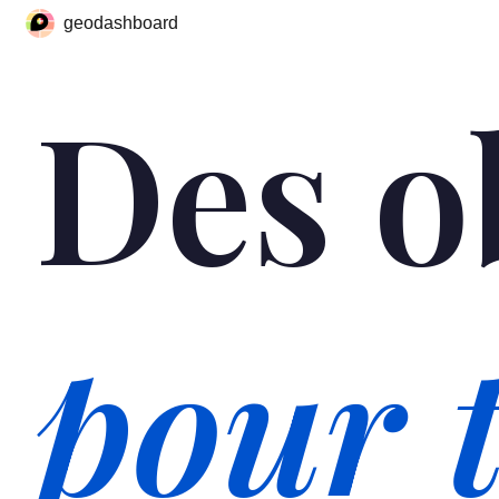
geodashboard
Des o
pour t