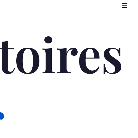
toires
s