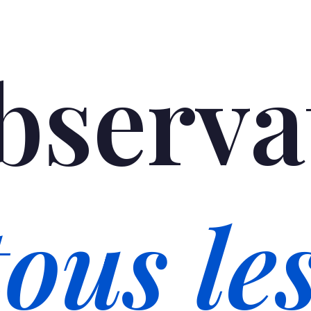
bserva
ous le